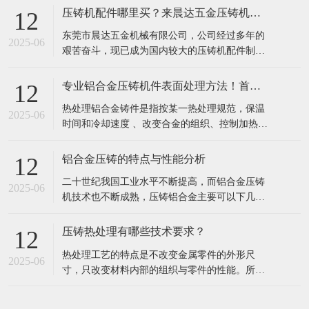
压铸机配件哪里买？来晨达五金压铸机配件厂
12
东莞市晨达五金机械有限公司，公司经过多年的
2025-06
艰苦奋斗，现已成为国内较大的压铸机配件制造
商，压铸机配件系列产品成为国内客户信赖及选
择的知名压铸机配件品牌。本厂技术力量雄厚、
专业铝合金压铸机件表面处理方法！首选东莞晨达
12
工艺精良、设备齐全。拥有大型精密龙门铣床、
热处理铝合金铸件是指按某一热处理规范，保温
大型精密镗床、大型平面磨床（大水磨）、数控
2025-06
时间和冷却速度 、改变合金的组织、控制加热温
车床、CNC、电脑线切割、精密车床、磨床
度，其主要目的是：增强耐腐蚀性能，提高力学
（内、
性能，获得尺寸的稳定性，改善加工性能，专业
铝合金压铸的特点与性能分析
12
热处理铝合金铸件工艺可以分为以下几项： 1. 冷
二十世纪我国工业水平不断提高，而铝合金压铸
热循环处理： 经冷热循环处理的铸件，由于多次
2025-06
机技术也不断成熟，压铸铝合金主要可以下几大
加热和冷却引起固溶体点阵收缩和膨胀
系列: Al-Si-Cu-Mg、Al-Zn、Al-Si、Al-Mg、Al-
Si-Cu、Al-Si-Mg等。压铸铝合金力学性能的提高
压铸热处理有哪些技术要求？
12
往往伴随着铸造工艺性能的降低，压力铸造因其
热处理工艺的特点是不改变金属零件的外形尺
高压快速凝固的特点使这种矛盾在某些方面更
2025-06
寸，只改变材料内部的组织与零件的性能。所以
钢的热处理目的是消除材料的组织结构上的某些
缺陷，更重要的是改善和提高钢的性能，充分发