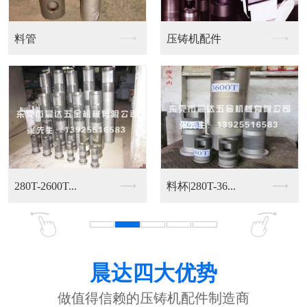
节能环保燃烧机
燃烧机控制盒200
油咀
喷雾头/喷雾咀
晨达四大优势
做值得信赖的压铸机配件制造商