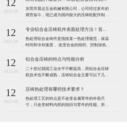
12
东莞市晨达五金机械有限公司，公司经过多年的
2025-06
艰苦奋斗，现已成为国内较大的压铸机配件制造
商，压铸机配件系列产品成为国内客户信赖及选
择的知名压铸机配件品牌。本厂技术力量雄厚、
专业铝合金压铸机件表面处理方法！首选东莞晨达
12
工艺精良、设备齐全。拥有大型精密龙门铣床、
热处理铝合金铸件是指按某一热处理规范，保温
大型精密镗床、大型平面磨床（大水磨）、数控
2025-06
时间和冷却速度 、改变合金的组织、控制加热温
车床、CNC、电脑线切割、精密车床、磨床
度，其主要目的是：增强耐腐蚀性能，提高力学
（内、
性能，获得尺寸的稳定性，改善加工性能，专业
铝合金压铸的特点与性能分析
12
热处理铝合金铸件工艺可以分为以下几项： 1. 冷
二十世纪我国工业水平不断提高，而铝合金压铸
热循环处理： 经冷热循环处理的铸件，由于多次
2025-06
机技术也不断成熟，压铸铝合金主要可以下几大
加热和冷却引起固溶体点阵收缩和膨胀
系列: Al-Si-Cu-Mg、Al-Zn、Al-Si、Al-Mg、Al-
Si-Cu、Al-Si-Mg等。压铸铝合金力学性能的提高
压铸热处理有哪些技术要求？
12
往往伴随着铸造工艺性能的降低，压力铸造因其
热处理工艺的特点是不改变金属零件的外形尺
高压快速凝固的特点使这种矛盾在某些方面更
2025-06
寸，只改变材料内部的组织与零件的性能。所以
钢的热处理目的是消除材料的组织结构上的某些
缺陷，更重要的是改善和提高钢的性能，充分发
挥钢的性能潜力，这对提高产品质量和延长使用