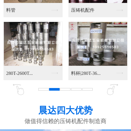
节能环保燃烧机
燃烧机控制盒200
油咀
喷雾头/喷雾咀
晨达四大优势
做值得信赖的压铸机配件制造商