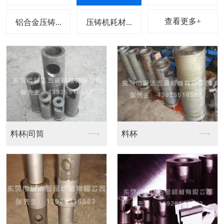
查看更多+
铝合金压铸...
压铸机耗材...
日本喷雾头、万向夹头
喷雾头187