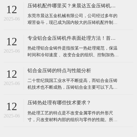
压铸机配件哪里买？来晨达五金压铸机配件厂
12
东莞市晨达五金机械有限公司，公司经过多年的
2025-06
艰苦奋斗，现已成为国内较大的压铸机配件制造
商，压铸机配件系列产品成为国内客户信赖及选
择的知名压铸机配件品牌。本厂技术力量雄厚、
专业铝合金压铸机件表面处理方法！首选东莞晨达
12
工艺精良、设备齐全。拥有大型精密龙门铣床、
热处理铝合金铸件是指按某一热处理规范，保温
大型精密镗床、大型平面磨床（大水磨）、数控
2025-06
时间和冷却速度 、改变合金的组织、控制加热温
车床、CNC、电脑线切割、精密车床、磨床
度，其主要目的是：增强耐腐蚀性能，提高力学
（内、
性能，获得尺寸的稳定性，改善加工性能，专业
铝合金压铸的特点与性能分析
12
热处理铝合金铸件工艺可以分为以下几项： 1. 冷
二十世纪我国工业水平不断提高，而铝合金压铸
热循环处理： 经冷热循环处理的铸件，由于多次
2025-06
机技术也不断成熟，压铸铝合金主要可以下几大
加热和冷却引起固溶体点阵收缩和膨胀
系列: Al-Si-Cu-Mg、Al-Zn、Al-Si、Al-Mg、Al-
Si-Cu、Al-Si-Mg等。压铸铝合金力学性能的提高
压铸热处理有哪些技术要求？
12
往往伴随着铸造工艺性能的降低，压力铸造因其
热处理工艺的特点是不改变金属零件的外形尺
高压快速凝固的特点使这种矛盾在某些方面更
2025-06
寸，只改变材料内部的组织与零件的性能。所以
钢的热处理目的是消除材料的组织结构上的某些
缺陷，更重要的是改善和提高钢的性能，充分发