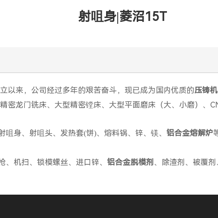
射咀身|菱沼15T
创立以来，公司经过多年的艰苦奋斗，现已成为国内优质的
压铸机
精密龙门铣床、大型精密镗床、大型平面磨床（大、小磨）、C
咀身、射咀头、发热套(饼)、熔料锅、锌、镁、
铝合金熔解炉
枪、机扫、锁模螺丝、进口锌、
铝合金脱模剂
、除渣剂、被覆剂