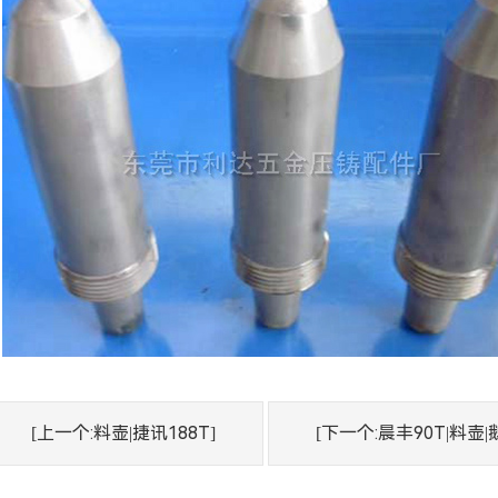
[上一个:料壶|捷讯188T]
[下一个:晨丰90T|料壶|