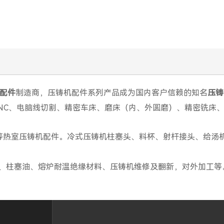
配件
制造商，压铸机配件系列产品成为国内客户信赖的知名
压铸
NC、电脑线切割、精密车床、磨床（内、外圆磨）、精密铣床
等热室压铸机配件。冷式压铸机柱塞头、料杯、射杆接头、给汤
、柱塞油、熔炉耐温绝缘材料、压铸机维修及翻新，对外加工等