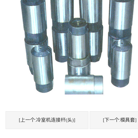
[上一个:冷室机连接杆(头)]
[下一个:模具套]