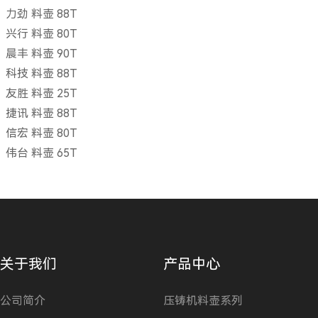
力劲 料壶 88T
兴行 料壶 80T
晨丰 料壶 90T
科技 料壶 88T
友胜 料壶 25T
捷讯 料壶 88T
信宏 料壶 80T
伟台 料壶 65T
关于我们
产品中心
公司简介
压铸机料壶系列