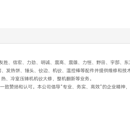
友胜、信宏、力劲、明诚、震高、震雄、力恒、野田、宇部、东
热套、发热饼、锤头、铰边、机铰、温控棒等配件并提供维修和技
等。热、冷室压铸机机铰大修，整机翻新等业务。
一致赞扬和认可。本公司倡导“专业、务实、高效”的企业精神