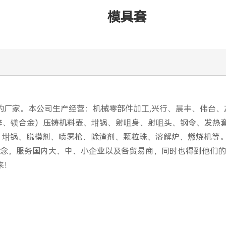
模具套
厂家。本公司生产经营：机械零部件加工,兴行、晨丰、伟台、
式（锌、镁合金）压铸机料壶、坩锅、射咀身、射咀头、钢令、发
塞油、坩锅、脱模剂、喷雾枪、除渣剂、颗粒珠、溶解炉、燃烧机
念，服务国内大、中、小企业以及各贸易商，同时也得到他们的
来！