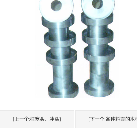
[上一个:柱塞头、冲头]
[下一个:各种料壶的木