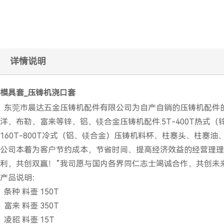
详情说明
模具套_压铸机浇口套
东莞市晨达五金压铸机配件有限公司为自产自销的压铸机配件的
洋、布勒、富来等锌、铝、镁合金压铸机配件.5T-400T热
160T-800T冷式（铝、镁合金）压铸机料杯、柱塞头、柱
公司本着为客户节约成本，节省时间、提高经济效益的经营理理
利，共创双赢！”我司愿与国内各界同仁志士竭诚合作，共创未
产品说明：
条种 料壶 150T
富来 料壶 350T
凌昭 料壶 15T